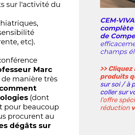
 sur l'activité du
CEM-VIVA
hiatriques,
complète 
ensibilité
de Compe
nte, etc).
efficaceme
champs éle
 conférence
>> Cliquez 
ofesseur Marc
produits q
de manière très
sur soi / à 
comment
coller sur v
nologies
(dont
l'offre spé
t pour beaucoup
réduction
v
us procurent au
es dégâts sur