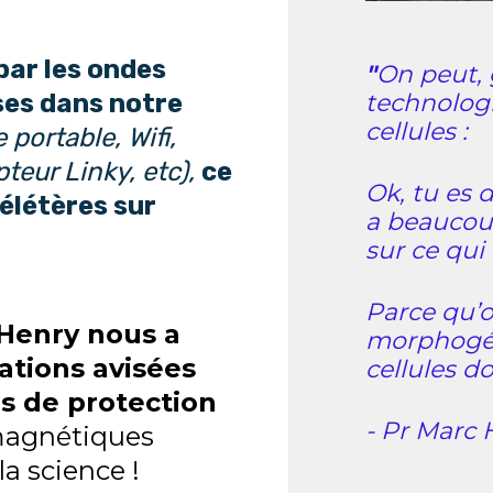
par les ondes
"
On peut, 
es dans notre
technologi
cellules :
 portable, Wifi,
teur Linky, etc),
ce
Ok, tu es 
élétères sur
a beaucoup
sur ce qui
Parce qu’o
 Henry nous a
morphogén
sations avisées
cellules do
ns de protection
- Pr Marc
omagnétiques
la science !