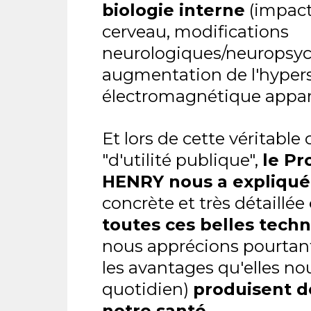
biologie interne
(impacts
cerveau, modifications
neurologiques/neuropsyc
augmentation de l'hypers
électromagnétique appare
Et lors de cette véritable
"d'utilité publique",
le Pr
HENRY nous a expliqué
concrète et très détaillée
toutes ces belles tech
nous apprécions pourtan
les avantages qu'elles no
quotidien)
produisent d
notre santé
.