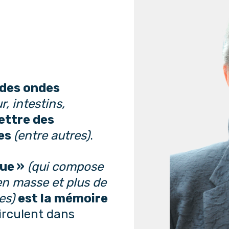
des ondes
r, intestins,
ettre des
les
(entre autres)
.
ue »
(qui compose
en masse et plus de
es)
est la mémoire
irculent dans