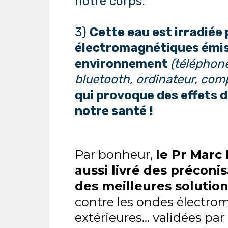
notre corps.
3)
Cette eau est irradiée 
électromagnétiques émis
environnement
(téléphone
bluetooth, ordinateur, comp
qui provoque des effets d
notre santé !
Par bonheur,
le Pr Marc
aussi livré des préconi
des meilleures solutio
contre les ondes électr
extérieures… validées par 