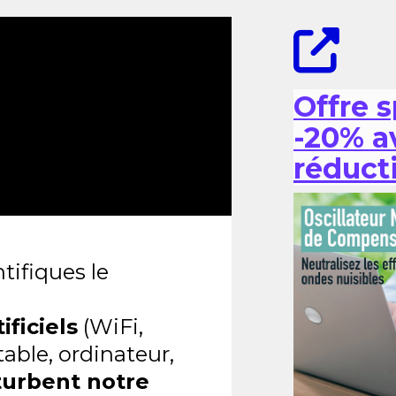
Offre s
-20% a
réduct
tifiques le
ficiels
(WiFi,
able, ordinateur,
turbent notre