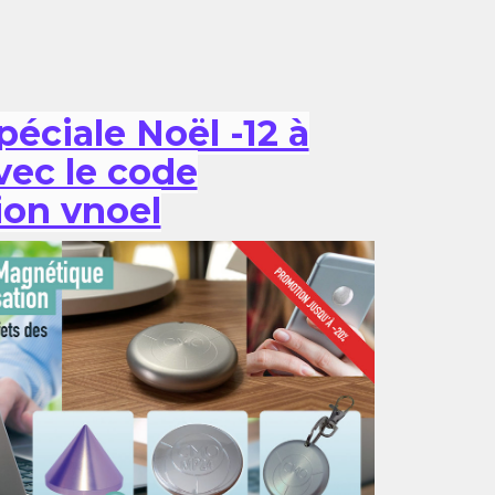
péciale Noël -12 à
vec le code
ion vnoel