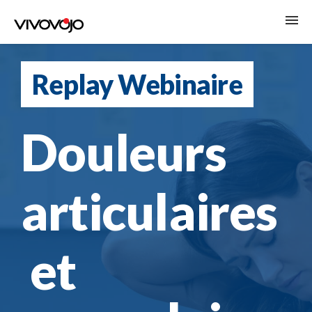
LE REPLAY
Replay Webinaire
LA MASTERCLASS
LE PROGRAMME
Douleurs
S'INSCRIRE
articulaires
et