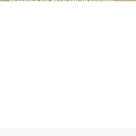
mais
ce qui déclenche la
gâchette c’est l’épigénétique,
la façon de vivre sa vie au
quotidien.
Notre
mode de vie
(nos
rythmes de vie, notre façon de
nous alimenter, de bouger, de
respirer, de penser, etc) agit sur
l’ouverture ou la fermeture de
nos gênes !
DAVID TAN