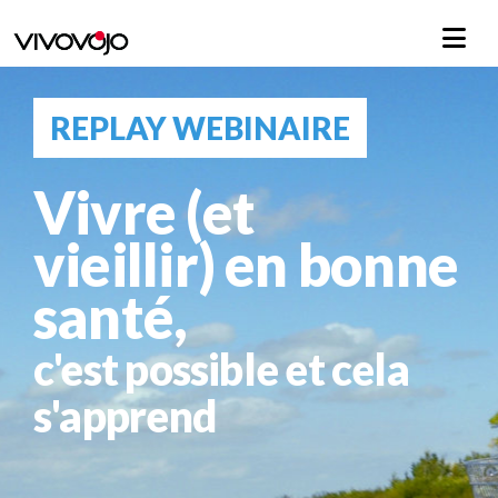
REPLAY WEBINAIRE
Vivre (et
vieillir) en bonne
santé,
c'est possible et cela
s'apprend