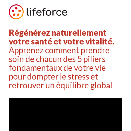
Régénérez naturellement
votre santé et votre vitalité.
Apprenez comment prendre
soin de chacun des 5 piliers
fondamentaux de votre vie
pour dompter le stress et
retrouver un équilibre global