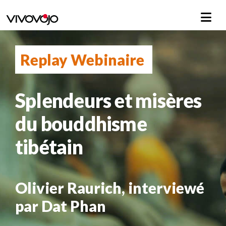
Replay Webinaire
Splendeurs et misères
du bouddhisme
tibétain
Olivier Raurich, interviewé
par Dat Phan