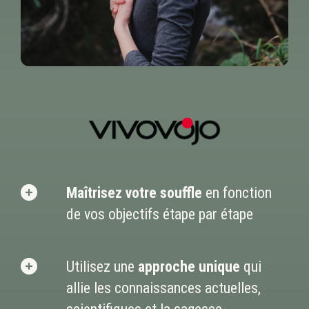
Maîtrisez votre souffle
en fonction
de vos objectifs étape par étape
Utilisez une
approche unique
qui
allie les connaissances actuelles,